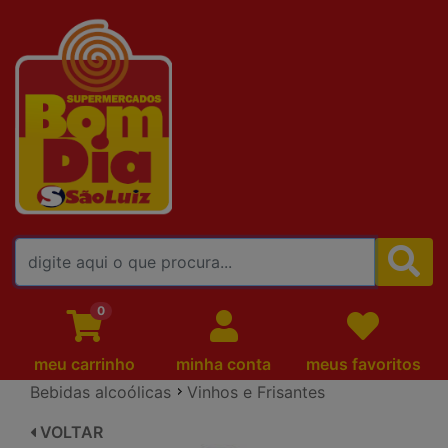
FALE CONOSCO
0
meu carrinho
minha conta
meus favoritos
Bebidas alcoólicas
Vinhos e Frisantes
VOLTAR