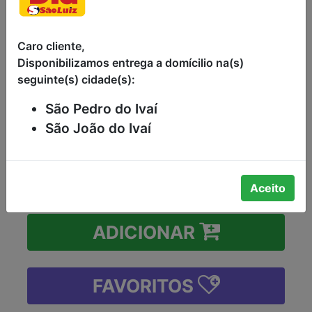
PORTO MOURO 750ML
VINHO BRASILEIRO BRANCO
Caro cliente,
AROMÁTICO E SUAVE, PRODUZIDO
Disponibilizamos entrega a domícilio na(s)
COM UVAS MALVÁSIA E NIÁGARA
seguinte(s) cidade(s):
PORTO MOURO GARRAFA 750ML
São Pedro do Ivaí
R$11,90
São João do Ivaí
-
+
Aceito
ADICIONAR
FAVORITOS