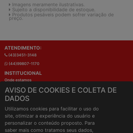
Imagens meramente ilustrativas.
Sujeito a disponibilidade de estoque.
Produtos pesáveis podem sofrer variação de
preço.
ATENDIMENTO:
(43)3451-3148
(44)99807-1170
INSTITUCIONAL
Onde estamos
Horários de atendimento
AVISO DE COOKIES E COLETA DE
HORÁRIOS E ENTREGA
DADOS
Formas de Pagamento
Utilizamos cookies para facilitar o uso do
Horários de Entrega
site, otimizar a experiência do usuário e
Taxa de entrega
personalizar o conteúdo proposto. Para
Cidades Atendidas
saber mais como tratamos seus dados,