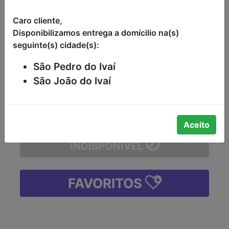
BAVARIA 350ML
Caro cliente,
CERVEJA LEVE PILSEN BAVARIA
Disponibilizamos entrega a domícilio na(s)
350ML
seguinte(s) cidade(s):
-
São Pedro do Ivaí
São João do Ivaí
-
+
Aceito
INDISPONÍVEL
FAVORITOS