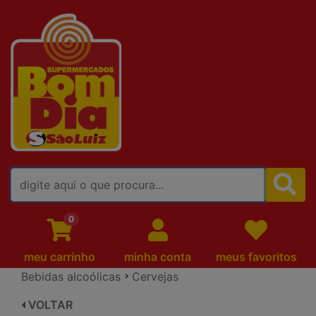
FALE CONOSCO
0
meu carrinho
minha conta
meus favoritos
Bebidas alcoólicas
Cervejas
VOLTAR